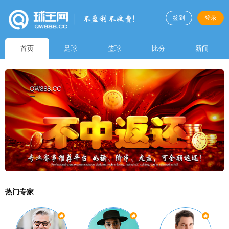
签到
登录
首页
足球
篮球
比分
新闻
热门专家