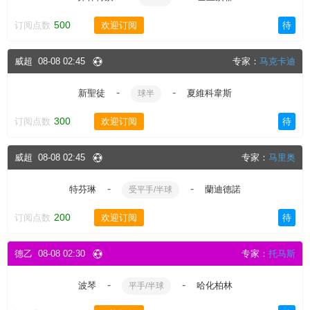
500
订阅点数
欢迎订阅
待
威超
08-08 02:45
专家：
马克卡迪
-
-
新聖徒
夏維科韋斯
球半
300
订阅点数
欢迎订阅
待
威超
08-08 02:45
专家：
马里奥
-
-
特芬琳
蘭迪德諾
受平手/半球
200
订阅点数
欢迎订阅
待
德乙
08-08 02:30
专家：
托马斯
-
-
波琴
哈化柏林
平手/半球