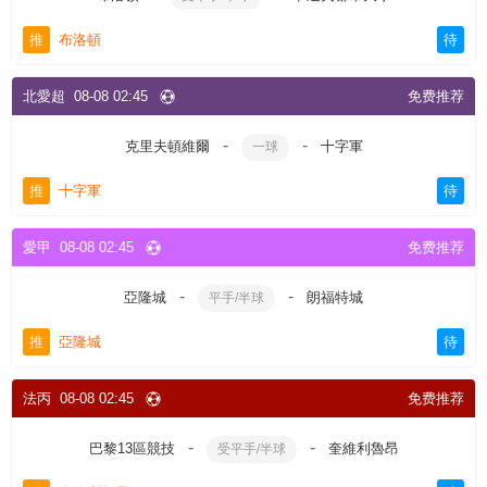
推
布洛頓
待
北愛超
08-08 02:45
免费推荐
-
-
克里夫頓維爾
十字軍
一球
推
十字軍
待
愛甲
08-08 02:45
免费推荐
-
-
亞隆城
朗福特城
平手/半球
推
亞隆城
待
法丙
08-08 02:45
免费推荐
-
-
巴黎13區競技
奎維利魯昂
受平手/半球