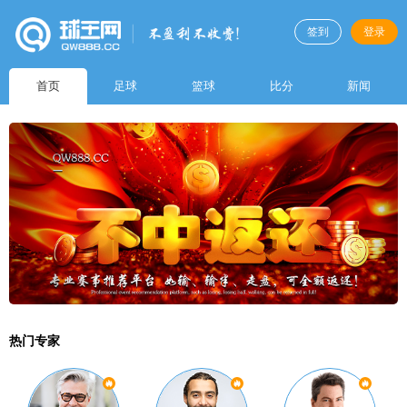
签到
登录
首页
足球
篮球
比分
新闻
热门专家