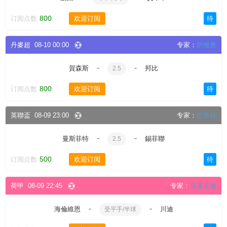
800
订阅点数
欢迎订阅
待
丹麥超
08-10 00:00
专家：
萨维奥
-
-
賀森斯
邦比
2.5
800
订阅点数
欢迎订阅
待
英聯盃
08-09 23:00
专家：
巴奈特
-
-
曼斯菲特
錫菲聯
2.5
500
订阅点数
欢迎订阅
待
荷甲
08-09 22:45
专家：
马克卡迪
-
-
海倫維恩
川迪
受平手/半球