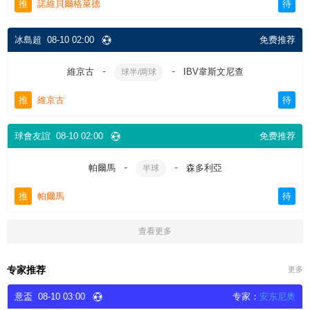
推
諾維貝爾格萊德
待
冰島超
08-10 02:00
免费推荐
-
-
維京古
IBV韋斯文尼查
球半/两球
推
維京古
待
球會友誼
08-10 02:00
免费推荐
-
-
帕爾馬
森多利亞
半球
推
帕爾馬
待
查看更多
专家推荐
更多
意盃
08-10 03:00
专家：
安东尼奥