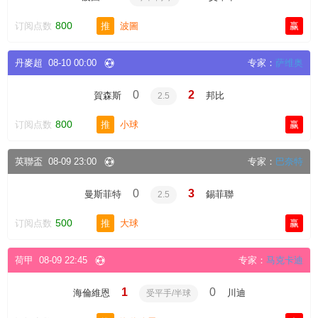
800
订阅点数
推
波圖
赢
丹麥超
08-10 00:00
专家：
萨维奥
0
2
賀森斯
邦比
2.5
800
订阅点数
推
小球
赢
英聯盃
08-09 23:00
专家：
巴奈特
0
3
曼斯菲特
錫菲聯
2.5
500
订阅点数
推
大球
赢
荷甲
08-09 22:45
专家：
马克卡迪
1
0
海倫維恩
川迪
受平手/半球