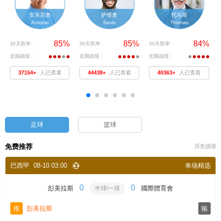
安东尼奥
萨维奥
托马斯
Antonio
Savio
Thomas
85%
85%
84%
30天胜率
30天胜率
30天胜率
近期战绩
近期战绩
近期战绩
37154+
人已查看
44438+
人已查看
40363+
人已查看
足球
篮球
免费推荐
历史战绩
巴西甲
08-10 03:00
单场精选
0
0
彭美拉斯
國際體育會
半球/一球
推
彭美拉斯
输