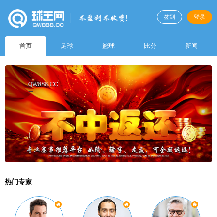
签到
登录
首页
足球
篮球
比分
新闻
热门专家