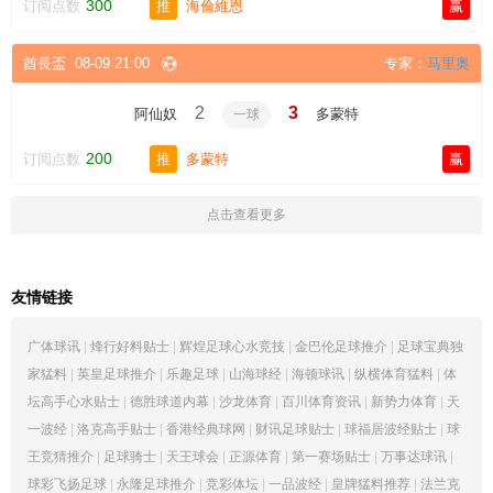
300
订阅点数
推
海倫維恩
赢
酋長盃
08-09 21:00
专家：
马里奥
2
3
阿仙奴
多蒙特
一球
200
订阅点数
推
多蒙特
赢
点击查看更多
友情链接
广体球讯
|
烽行好料贴士
|
辉煌足球心水竞技
|
金巴伦足球推介
|
足球宝典独
家猛料
|
英皇足球推介
|
乐趣足球
|
山海球经
|
海顿球讯
|
纵横体育猛料
|
体
坛高手心水贴士
|
德胜球道内幕
|
沙龙体育
|
百川体育资讯
|
新势力体育
|
天
一波经
|
洛克高手贴士
|
香港经典球网
|
财讯足球贴士
|
球福居波经贴士
|
球
王竞猜推介
|
足球骑士
|
天王球会
|
正源体育
|
第一赛场贴士
|
万事达球讯
|
球彩飞扬足球
|
永隆足球推介
|
竞彩体坛
|
一品波经
|
皇牌猛料推荐
|
法兰克