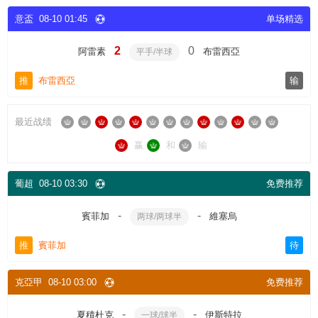
意盃
08-10 01:45
单场精选
2
0
阿雷素
布雷西亞
平手/半球
推
布雷西亞
输
最近战绩
赢
和
输
葡超
08-10 03:30
免费推荐
-
-
賓菲加
維塞烏
两球/两球半
推
賓菲加
待
克亞甲
08-10 03:00
免费推荐
-
-
夏積杜克
伊斯特拉
一球/球半