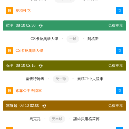
推
夏積杜克
待
羅甲
08-10 02:30
免费推荐
-
-
CS卡拉奧華大學
阿格斯
一球
推
CS卡拉奧華大學
待
保甲
08-10 02:15
免费推荐
-
-
塞普特姆裏
索菲亞中央陸軍
受一球
推
索菲亞中央陸軍
待
塞爾超
08-10 02:00
免费推荐
-
-
馬克瓦
諾維貝爾格萊德
受半球