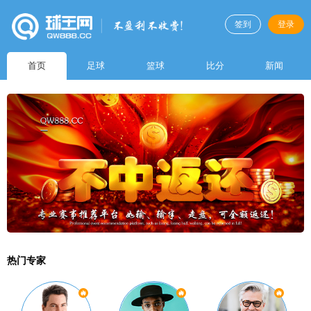
签到
登录
首页
足球
篮球
比分
新闻
热门专家