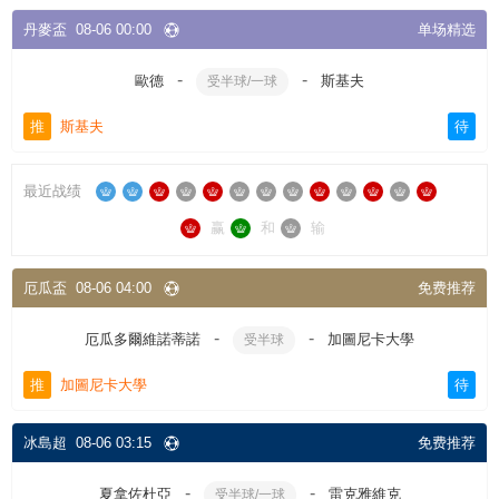
丹麥盃
08-06 00:00
单场精选
-
-
歐德
斯基夫
受半球/一球
推
斯基夫
待
最近战绩
赢
和
输
厄瓜盃
08-06 04:00
免费推荐
-
-
厄瓜多爾維諾蒂諾
加圖尼卡大學
受半球
推
加圖尼卡大學
待
冰島超
08-06 03:15
免费推荐
-
-
夏拿佐杜亞
雷克雅維克
受半球/一球