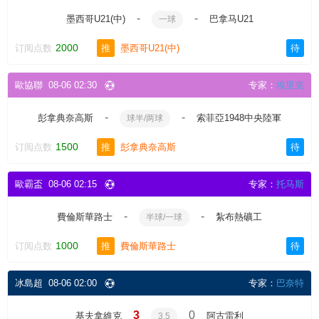
-
-
墨西哥U21(中)
巴拿马U21
一球
2000
订阅点数
推
墨西哥U21(中)
待
歐協聯
08-06 02:30
专家：
埃里克
-
-
彭拿典奈高斯
索菲亞1948中央陸軍
球半/两球
1500
订阅点数
推
彭拿典奈高斯
待
歐霸盃
08-06 02:15
专家：
托马斯
-
-
費倫斯華路士
紮布熱礦工
半球/一球
1000
订阅点数
推
費倫斯華路士
待
冰島超
08-06 02:00
专家：
巴奈特
3
0
基夫拿維克
阿古雷利
3.5