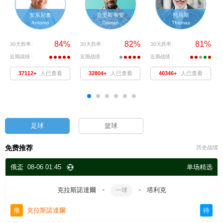
安东尼奥
克里斯蒂安
托马斯
Antonio
Cristian
Thomas
84%
82%
81%
30天胜率
30天胜率
30天胜率
近期战绩
近期战绩
近期战绩
37112+
人已查看
32804+
人已查看
40346+
人已查看
足球
篮球
免费推荐
历史战绩
俄盃
08-06 01:45
单场精选
-
-
克拉斯諾達爾
塔利克
一球
推
克拉斯諾達爾
待