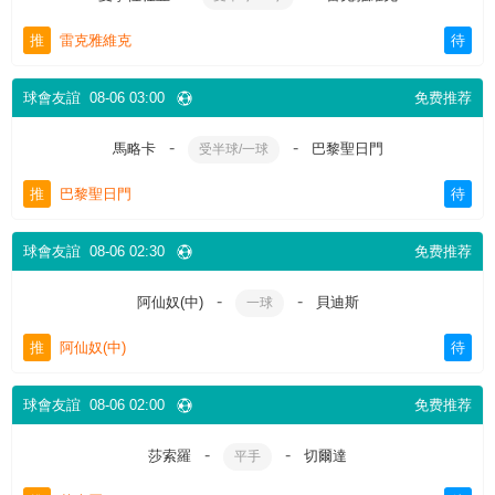
推
雷克雅維克
待
球會友誼
08-06 03:00
免费推荐
-
-
馬略卡
巴黎聖日門
受半球/一球
推
巴黎聖日門
待
球會友誼
08-06 02:30
免费推荐
-
-
阿仙奴(中)
貝迪斯
一球
推
阿仙奴(中)
待
球會友誼
08-06 02:00
免费推荐
-
-
莎索羅
切爾達
平手