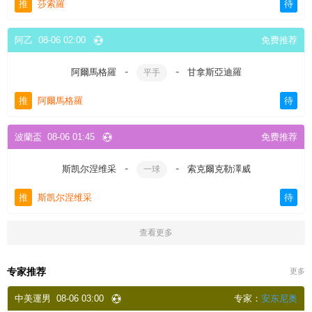
推
莎索羅
待
阿乙
08-06 02:00
免费推荐
-
-
阿爾馬格羅
甘拿斯亞迪羅
平手
推
阿爾馬格羅
待
波蘭盃
08-06 01:45
免费推荐
-
-
斯凯尔涅维采
索克爾克勒澤威
一球
推
斯凯尔涅维采
待
查看更多
专家推荐
更多
中美運男
08-06 03:00
专家：
安东尼奥