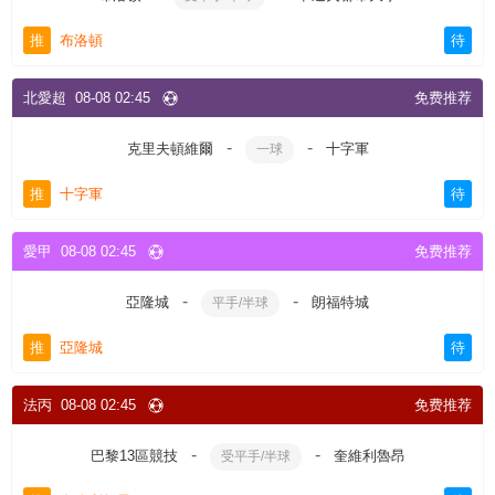
推
布洛頓
待
北愛超
08-08 02:45
免费推荐
-
-
克里夫頓維爾
十字軍
一球
推
十字軍
待
愛甲
08-08 02:45
免费推荐
-
-
亞隆城
朗福特城
平手/半球
推
亞隆城
待
法丙
08-08 02:45
免费推荐
-
-
巴黎13區競技
奎維利魯昂
受平手/半球