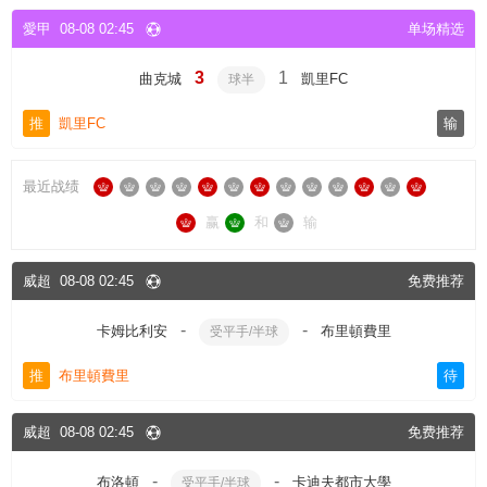
愛甲
08-08 02:45
单场精选
3
1
曲克城
凱里FC
球半
推
凱里FC
输
最近战绩
赢
和
输
威超
08-08 02:45
免费推荐
-
-
卡姆比利安
布里頓費里
受平手/半球
推
布里頓費里
待
威超
08-08 02:45
免费推荐
-
-
布洛頓
卡迪夫都市大學
受平手/半球